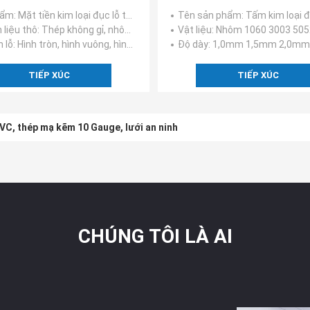
hẩm
: Mặt tiền kim loại đục lỗ trang trí
Tên sản phẩm
: Tấm kim loại đục lỗ cho k
 liệu thô
: Thép không gỉ, nhôm, thép nóng và lạnh, tấm đồng
Vật liệu
: Nhôm 1060 3003 5052 5
 lỗ
: Hình tròn, hình vuông, hình lục giác, tỷ lệ, hình chữ nhật, hình tam giác, hình chữ thập, có rãnh
Độ dày
: 1,0mm 1,5mm 2,0mm 2,5mm 3,0mm 3,
TIẾP XÚC
TIẾP XÚC
PVC, thép mạ kẽm 10 Gauge, lưới an ninh
CHÚNG TÔI LÀ AI