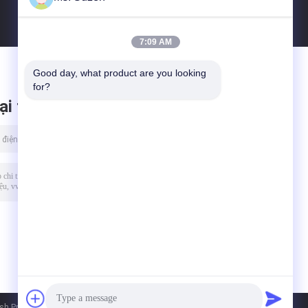
7:09 AM
Good day, what product are you looking 
for?
ại tin nhắn
h Products Co.,Ltd. All Rights Reserved.