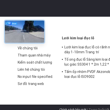
về
Lưới kim loại đục lỗ
Lưới kim loại đục lỗ có rãnh
Về chúng tôi
dày 1-10mm Trang trí
Tham quan nhà máy
Tổ ong đục lỗ Sàng kim loại đ
Kiểm soát chất lượng
lục giác SS304 1 * 2m 1,22 *
Liên hệ chúng tôi
Tấm ốp nhôm PVDF Akzonobe
No input file specified.
loại đục lỗ ISO9002
Sơ đồ trang web
Chính sách bảo mật
| Trung Quốc tốt 