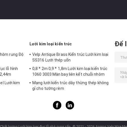
Để l
Lưới kim loại kiến ​​trúc
 nhôm rung Độ
Velp Antique Brass Kiến trúc Lưới kim loại
SS316 Lưới thép uốn
ục lỗ hình
0,8 * 2m 0,9 * 1,8m Lưới kim loại kiến ​​trúc
 2,44m
1060 3003 Màn bay liên kết chuỗi nhôm
l Lưới kim
Mạng lưới kiến trúc dây thừng thép không
gỉ cho tường rèm
Chất lượng Lưới kim loại đục lỗ nhà cung cấp.
© 2021 - 2026 Anping Velp Wire Mes