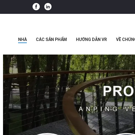
NHÀ
CÁC SẢN PHẨM
HƯỚNG DẪN VR
VỀ CHÚN
CÁC TRƯỜNG HỢP