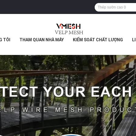
G TÔI
THAM QUAN NHÀ MÁY
KIỂM SOÁT CHẤT LƯỢNG
L