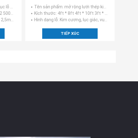
Tấm thép mở rộng
iến ​​trúc
Tên sản phẩm
: mở rộng lưới thép kim loại dẹt
005 vv
Kích thước
: 4ft * 8ft 4ft * 10ft 3ft * 8ft hoặc cắt theo kích thước
5mm 4,0mm
Hình dạng lỗ
: Kim cương, lục giác, vuông, lỗ gô-tích
TIẾP XÚC