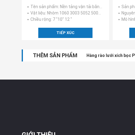
Nền tảng vận tải hàng hóa
Tên sản phẩm
: Nền tảng vận tải bằng nhôm Nắp an toàn Lưới cầu thang Các bước
Sản p
Vật liệu
: Nhôm 1060 3003 5052 5005 vv
Nguyên
Chiều rộng
: 7 "10" 12 "
Mô hình
TIẾP XÚC
THÊM SẢN PHẨM
Hàng rào lưới xích bọc 
GIỚI THIỆU