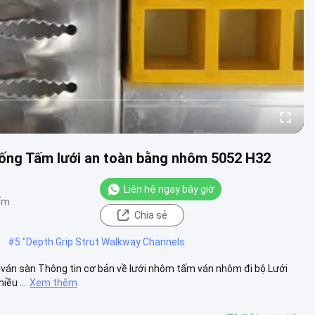
hống Tấm lưới an toàn bằng nhôm 5052 H32
Liên hệ ngay bây giờ
ểm
Chia sẻ
#
5 "Depth Grip Strut Walkway Channels
 ván sàn Thông tin cơ bản về lưới nhôm tấm ván nhôm đi bộ Lưới
iều ...
Xem thêm