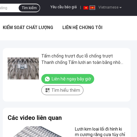
Yêu cầu báo giá
|
Vietnamese
Tìm kiếm
KIỂM SOÁT CHẤT LƯỢNG
LIÊN HỆ CHÚNG TÔI
Tấm chống trượt đục lỗ chống trượt
Thanh chống Tấm lưới an toàn bằng nhôm
5052 H32
Liên hệ ngay bây giờ
Tìm hiểu thêm
Các video liên quan
Lưới kim loại lối đi hình ki
m cương răng cưa tùy chỉ