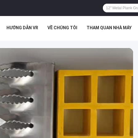
HƯỚNG DẪN VR
VỀ CHÚNG TÔI
THAM QUAN NHÀ MÁY
.
CÁC TRƯỜNG HỢP