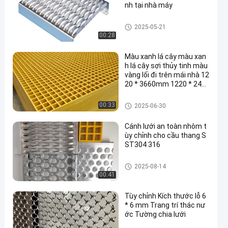
nh tại nhà máy
Grip Strut Safety Grating
2025-05-21
00:28
Màu xanh lá cây màu xan
h lá cây sợi thủy tinh màu
vàng lối đi trên mái nhà 12
20 * 3660mm 1220 * 244
0mm FRP sàn Gratings
Grip Strut Safety Grating
00:33
2025-06-30
Cánh lưới an toàn nhôm t
ùy chỉnh cho cầu thang S
ST304 316
Grip Strut Safety Grating
2025-08-14
00:41
Tùy chỉnh Kích thước lỗ 6
* 6 mm Trang trí thác nư
ớc Tường chia lưới