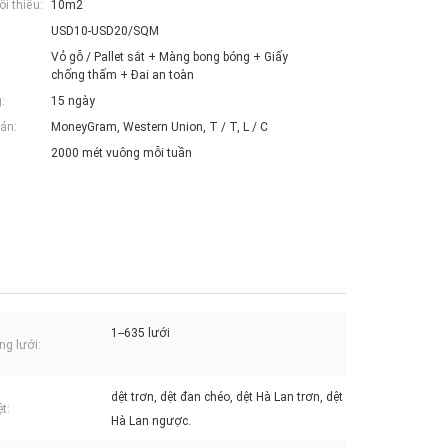
i thiểu:
10m2
USD10-USD20/SQM
Vỏ gỗ / Pallet sắt + Màng bong bóng + Giấy
chống thấm + Đai an toàn
:
15 ngày
án:
MoneyGram, Western Union, T / T, L / C
2000 mét vuông mỗi tuần
1--635 lưới
ng lưới:
dệt trơn, dệt đan chéo, dệt Hà Lan trơn, dệt
t:
Hà Lan ngược.