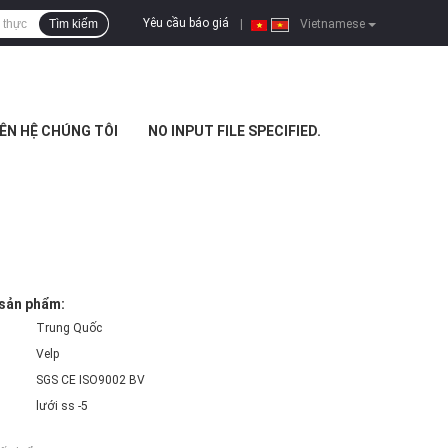
Yêu cầu báo giá
Tìm kiếm
|
Vietnamese
IÊN HỆ CHÚNG TÔI
NO INPUT FILE SPECIFIED.
 sản phẩm:
Trung Quốc
Velp
SGS CE ISO9002 BV
lưới ss -5