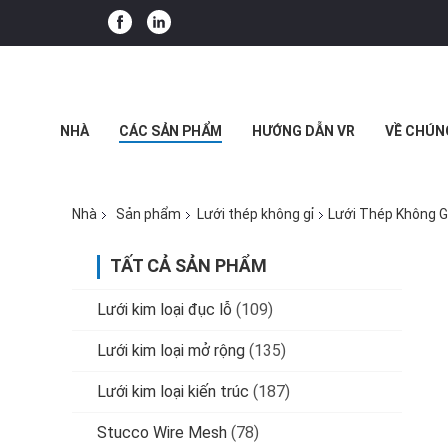
NHÀ
CÁC SẢN PHẨM
HƯỚNG DẪN VR
VỀ CHÚN
CÁC TRƯỜNG HỢP
Nhà
Sản phẩm
Lưới thép không gỉ
Lưới Thép Không G
TẤT CẢ SẢN PHẨM
Lưới kim loại đục lỗ
(109)
Lưới kim loại mở rộng
(135)
Lưới kim loại kiến ​​trúc
(187)
Stucco Wire Mesh
(78)