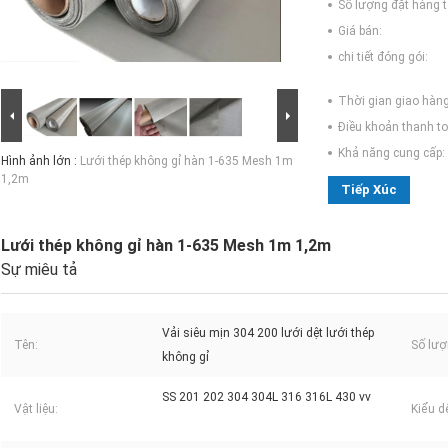
Số lượng đặt hàng tố
Giá bán:
chi tiết đóng gói:
Thời gian giao hàng
Điều khoản thanh to
Khả năng cung cấp:
Hình ảnh lớn :
Lưới thép không gỉ hàn 1-635 Mesh 1m
1,2m
Tiếp Xúc
Lưới thép không gỉ hàn 1-635 Mesh 1m 1,2m
Sự miêu tả
Vải siêu mịn 304 200 lưới dệt lưới thép
Tên:
Số lượ
không gỉ
SS 201 202 304 304L 316 316L 430 vv
Vật liệu:
Kiểu dệ